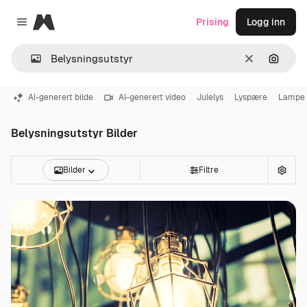
Magnific
Prising
Logg inn
Close menu
Slett
Søk ett
AI-generert bilde
AI-generert video
Julelys
Lyspære
Lampe
Belysningsutstyr Bilder
Bilder
Filtre