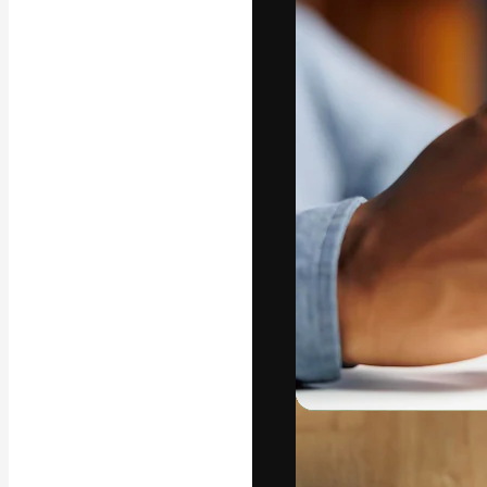
Den kreative pla
beste arbeid. M
blant kreative, 
Norsk bokm
Copyright © 2010