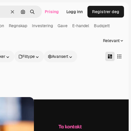
Prising
Logg inn
Registrer deg
Slett
Søk etter bilde
Søk
on
Regnskap
Investering
Gave
E-handel
Budsjett
Relevant
ker
Filtype
Avansert
Selskap
Ta kontakt