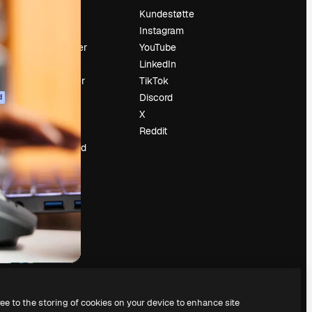
Prising
Kundestøtte
Om oss
Instagram
Anmeldelser
YouTube
Karrierer
LinkedIn
ring
Søketrender
TikTok
Blogg
Discord
d
Hendelser
X
ler
Slidesgo
Reddit
Selg innhold
Presserom
Leter etter
magnific.ai
ree to the storing of cookies on your device to enhance site