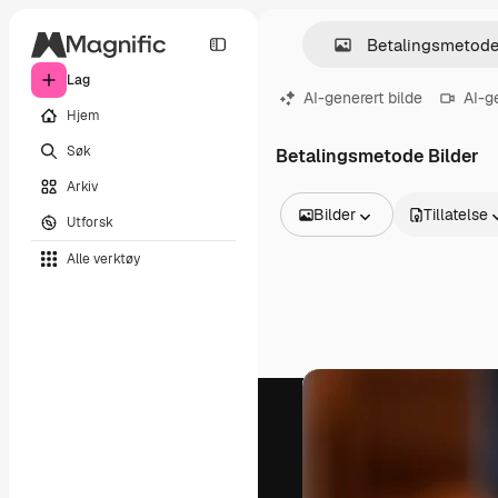
Lag
AI-generert bilde
AI-g
Hjem
Søk
Betalingsmetode Bilder
Arkiv
Bilder
Tillatelse
Utforsk
Alle bilder
Alle verktøy
Vektorer
Illustrasjoner
Bilder
PSD
Maler
Mockups
Videoer
Opptak
Bevegelsesgrafikk
Videomaler
Ikoner
3D-modeller
Skrifter