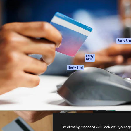
ttformen for å lede ditt
Spaces
Academy
er enn 1 million abonnenter
AI-assistent
Dokumentasjon
selskaper, byråer og studioer.
AI Image Generator
Support
ål
AI-videogenerator
Vilkår for bruk
AI-
Personvernerklæ
stemmegenerator
Originaler
Early Bir
Arkivinnhold
Retningslinjer for
MCP for
informasjonskaps
Early
Bird
Claude/ChatGPT
Tillitssenter
Agenter
Early Bird
Affiliates
API
For bedrifter
Mobilapp
Alle Magnific-
verktøy
-
2026
Freepik Company S.L.U.
Alle rettigheter forbeholdt
.
By clicking “Accept All Cookies”, you ag