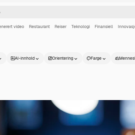
enerert video
Restaurant
Reiser
Teknologi
Finansiell
Innovasj
AI-innhold
Orientering
Farge
Mennes
Produkter
Kom i gang