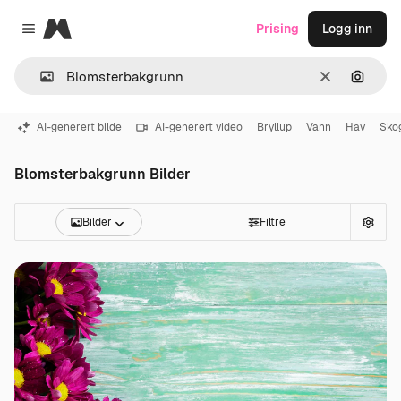
Magnific
Prising
Logg inn
Close menu
Slett
Søk ett
AI-generert bilde
AI-generert video
Bryllup
Vann
Hav
Sko
Blomsterbakgrunn Bilder
Bilder
Filtre