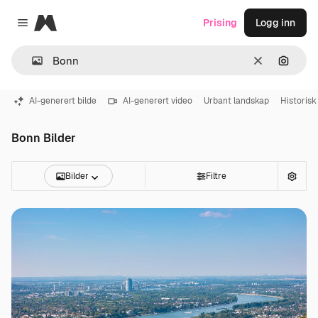
Magnific
Prising
Logg inn
Close menu
Slett
Søk ett
AI-generert bilde
AI-generert video
Urbant landskap
Historisk
Bonn Bilder
Bilder
Filtre