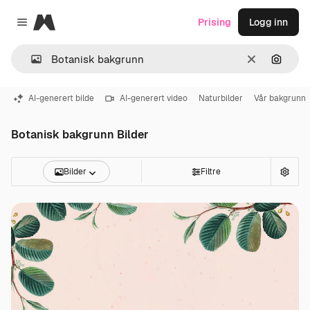
Magnific
Prising
Logg inn
Close menu
Slett
Søk ett
AI-generert bilde
AI-generert video
Naturbilder
Vår bakgrunn
Botanisk bakgrunn Bilder
Bilder
Filtre