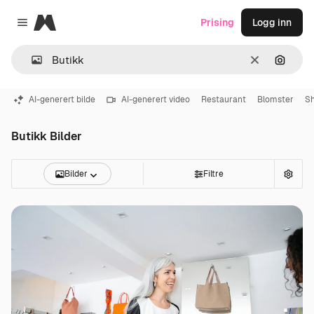
Magnific
Prising
Logg inn
Close menu
Slett
Søk ett
AI-generert bilde
AI-generert video
Restaurant
Blomster
S
Butikk Bilder
Bilder
Filtre