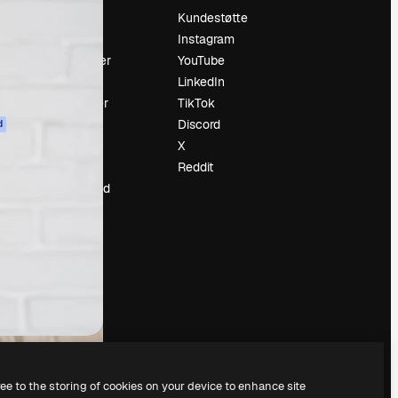
Prising
Kundestøtte
Om oss
Instagram
Anmeldelser
YouTube
Karrierer
LinkedIn
ring
Søketrender
TikTok
Blogg
Discord
d
Hendelser
X
ler
Slidesgo
Reddit
Selg innhold
Presserom
Leter etter
magnific.ai
ree to the storing of cookies on your device to enhance site