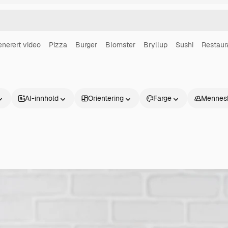
enerert video
Pizza
Burger
Blomster
Bryllup
Sushi
Restaur
AI-innhold
Orientering
Farge
Mennes
Produkter
Kom i gang