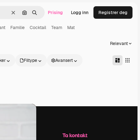
Prising
Logg inn
Registrer deg
Slett
Søk etter bilde
Søk
ant
Familie
Cocktail
Team
Mat
Relevant
ker
Filtype
Avansert
Selskap
Ta kontakt