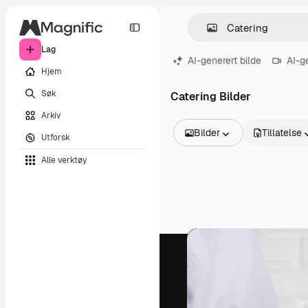
Lag
AI-generert bilde
AI-g
Hjem
Søk
Catering Bilder
Arkiv
Bilder
Tillatelse
Utforsk
Alle bilder
Alle verktøy
Vektorer
Illustrasjoner
Bilder
PSD
Maler
Mockups
Videoer
Opptak
Bevegelsesgrafikk
Videomaler
Ikoner
3D-modeller
Skrifter