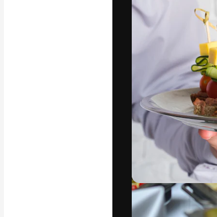
Den kreative pla
beste arbeid. M
blant kreative, 
Norsk bokm
Copyright © 2010