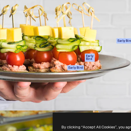
ttformen for å lede ditt
Spaces
Academy
er enn 1 million abonnenter
AI-assistent
Dokumentasjon
selskaper, byråer og studioer.
AI Image Generator
Support
ål
AI-videogenerator
Vilkår for bruk
AI-
Personvernerklæ
stemmegenerator
Originaler
Early Bir
Arkivinnhold
Retningslinjer for
MCP for
informasjonskaps
Early
Bird
Claude/ChatGPT
Tillitssenter
Agenter
Early Bird
Affiliates
API
For bedrifter
Mobilapp
Alle Magnific-
verktøy
-
2026
Freepik Company S.L.U.
Alle rettigheter forbeholdt
.
By clicking “Accept All Cookies”, you ag