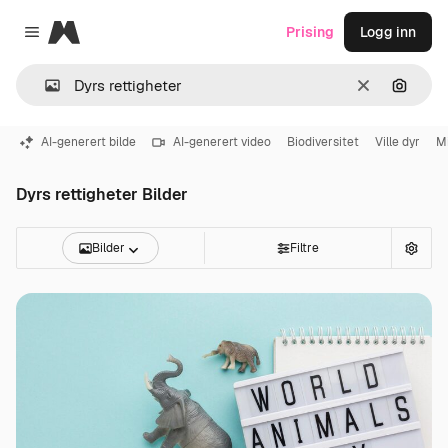
Magnific
Prising
Logg inn
Close menu
Slett
Søk ett
AI-generert bilde
AI-generert video
Biodiversitet
Ville dyr
Mi
Dyrs rettigheter Bilder
Bilder
Filtre