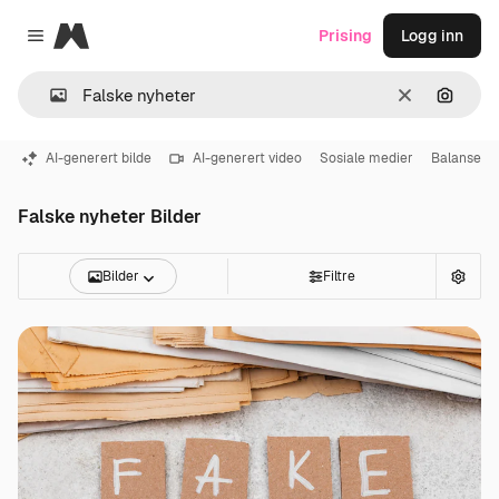
Magnific
Prising
Logg inn
Close menu
Slett
Søk ett
AI-generert bilde
AI-generert video
Sosiale medier
Balanse
Falske nyheter Bilder
Bilder
Filtre