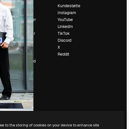
Prising
Kundestøtte
Om oss
Instagram
Anmeldelser
YouTube
Karrierer
LinkedIn
ring
Søketrender
TikTok
Blogg
Discord
d
Hendelser
X
ler
Slidesgo
Reddit
Selg innhold
Presserom
Leter etter
magnific.ai
ree to the storing of cookies on your device to enhance site