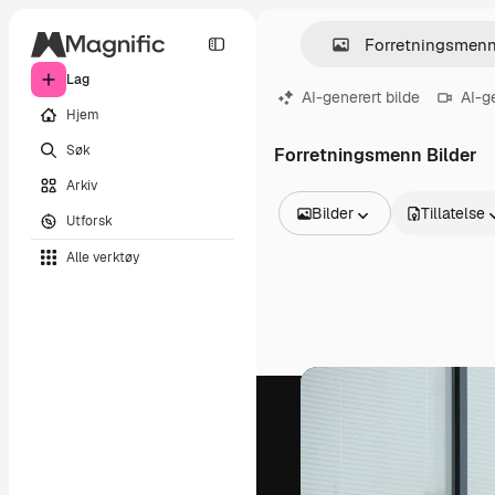
Lag
AI-generert bilde
AI-g
Hjem
Søk
Forretningsmenn Bilder
Arkiv
Bilder
Tillatelse
Utforsk
Alle bilder
Alle verktøy
Vektorer
Illustrasjoner
Bilder
PSD
Maler
Mockups
Videoer
Opptak
Bevegelsesgrafikk
Videomaler
Ikoner
3D-modeller
Skrifter