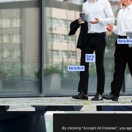
ttformen for å lede ditt
Spaces
Academy
er enn 1 million abonnenter
AI-assistent
Dokumentasjon
selskaper, byråer og studioer.
AI Image Generator
Support
ål
AI-videogenerator
Vilkår for bruk
AI-
Personvernerklæ
stemmegenerator
Originaler
Early Bir
Arkivinnhold
Retningslinjer for
MCP for
informasjonskaps
Early
Bird
Claude/ChatGPT
Tillitssenter
Agenter
Early Bird
Affiliates
API
For bedrifter
Mobilapp
Alle Magnific-
verktøy
-
2026
Freepik Company S.L.U.
Alle rettigheter forbeholdt
.
By clicking “Accept All Cookies”, you ag