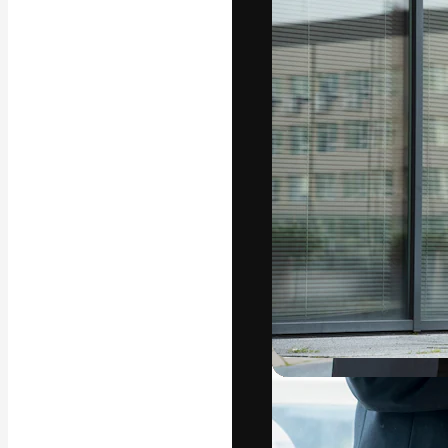
Den kreative pla
beste arbeid. M
blant kreative, 
Norsk bokm
Copyright © 2010