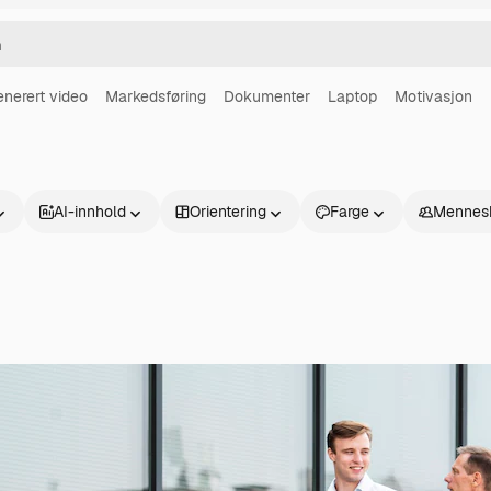
enerert video
Markedsføring
Dokumenter
Laptop
Motivasjon
AI-innhold
Orientering
Farge
Mennes
Produkter
Kom i gang