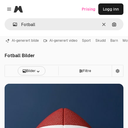
Magnific
Prising
Logg inn
Close menu
Slett
Søk ett
AI-generert bilde
AI-generert video
Sport
Skudd
Barn
Mot
Fotball Bilder
Bilder
Filtre