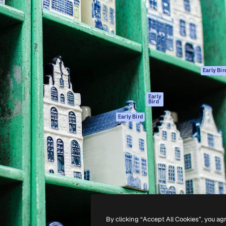
ttformen for å lede ditt
Spaces
Academy
er enn 1 million abonnenter
AI-assistent
Dokumentasjon
selskaper, byråer og studioer.
AI Image Generator
Support
ål
AI-videogenerator
Vilkår for bruk
AI-
Personvernerklæ
stemmegenerator
Originaler
Early Bir
Arkivinnhold
Retningslinjer for
MCP for
informasjonskaps
Early
Bird
Claude/ChatGPT
Tillitssenter
Agenter
Early Bird
Affiliates
API
For bedrifter
Mobilapp
Alle Magnific-
verktøy
-
2026
Freepik Company S.L.U.
Alle rettigheter forbeholdt
.
By clicking “Accept All Cookies”, you ag