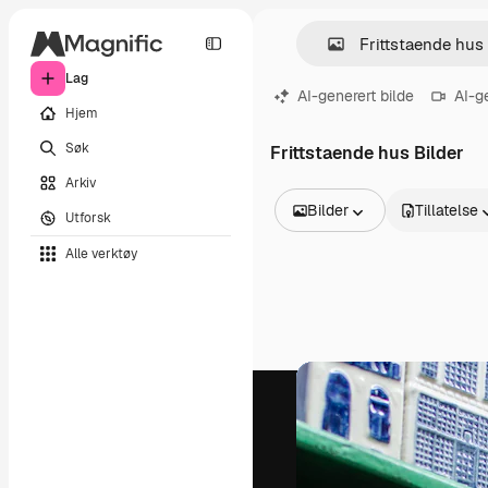
Lag
AI-generert bilde
AI-g
Hjem
Søk
Frittstaende hus Bilder
Arkiv
Bilder
Tillatelse
Utforsk
Alle bilder
Alle verktøy
Vektorer
Illustrasjoner
Bilder
PSD
Maler
Mockups
Videoer
Opptak
Bevegelsesgrafikk
Videomaler
Ikoner
3D-modeller
Skrifter