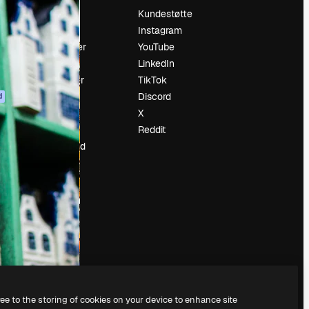
Prising
Kundestøtte
Om oss
Instagram
Anmeldelser
YouTube
Karrierer
LinkedIn
ring
Søketrender
TikTok
Blogg
Discord
d
Hendelser
X
ler
Slidesgo
Reddit
Selg innhold
Presserom
Leter etter
magnific.ai
ree to the storing of cookies on your device to enhance site