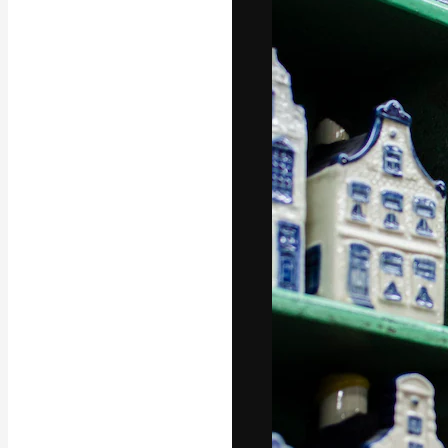
Den kreative pla
beste arbeid. M
blant kreative, 
Norsk bokm
Copyright © 2010