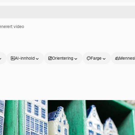
enerert video
AI-innhold
Orientering
Farge
Mennes
Produkter
Kom i gang