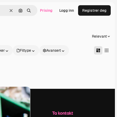
Prising
Logg inn
Registrer deg
Slett
Søk etter bilde
Søk
Relevant
ker
Filtype
Avansert
Selskap
Ta kontakt