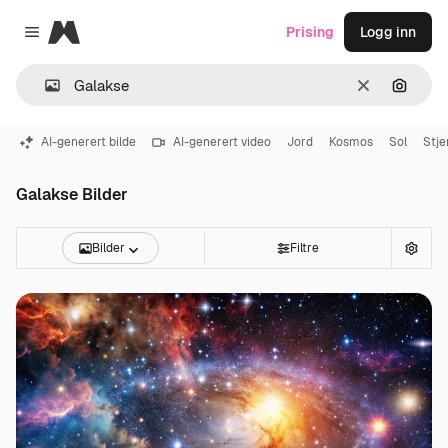
Magnific
Prising
Logg inn
Close menu
Slett
Søk ett
AI-generert bilde
AI-generert video
Jord
Kosmos
Sol
Stje
Galakse Bilder
Bilder
Filtre