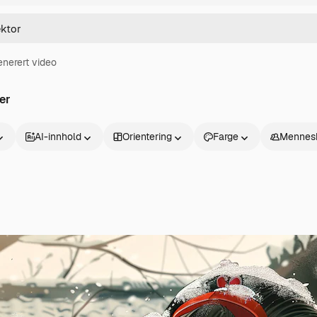
enerert video
er
AI-innhold
Orientering
Farge
Mennes
Produkter
Kom i gang