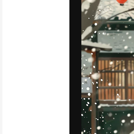
Den kreative pla
beste arbeid. M
blant kreative, 
Norsk bokm
Copyright © 2010