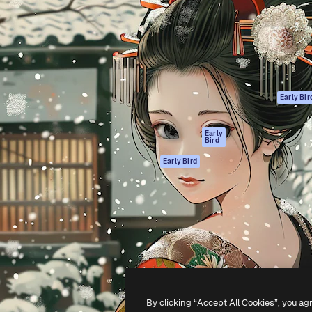
ttformen for å lede ditt
Spaces
Academy
er enn 1 million abonnenter
AI-assistent
Dokumentasjon
selskaper, byråer og studioer.
AI Image Generator
Support
ål
AI-videogenerator
Vilkår for bruk
AI-
Personvernerklæ
stemmegenerator
Originaler
Early Bir
Arkivinnhold
Retningslinjer for
MCP for
informasjonskaps
Early
Bird
Claude/ChatGPT
Tillitssenter
Agenter
Early Bird
Affiliates
API
For bedrifter
Mobilapp
Alle Magnific-
verktøy
-
2026
Freepik Company S.L.U.
Alle rettigheter forbeholdt
.
By clicking “Accept All Cookies”, you ag