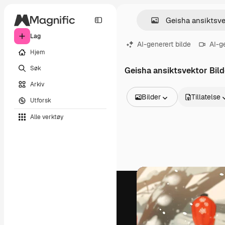
Lag
AI-generert bilde
AI-g
Hjem
Søk
Geisha ansiktsvektor Bild
Arkiv
Bilder
Tillatelse
Utforsk
Alle bilder
Alle verktøy
Vektorer
Illustrasjoner
Bilder
PSD
Maler
Mockups
Videoer
Opptak
Bevegelsesgrafikk
Videomaler
Ikoner
3D-modeller
Skrifter