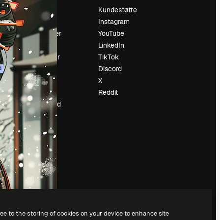
Prising
Kundestøtte
Om oss
Instagram
Anmeldelser
YouTube
Karrierer
LinkedIn
ring
Søketrender
TikTok
Blogg
Discord
d
Hendelser
X
ler
Slidesgo
Reddit
Selg innhold
Presserom
Leter etter
magnific.ai
ree to the storing of cookies on your device to enhance site