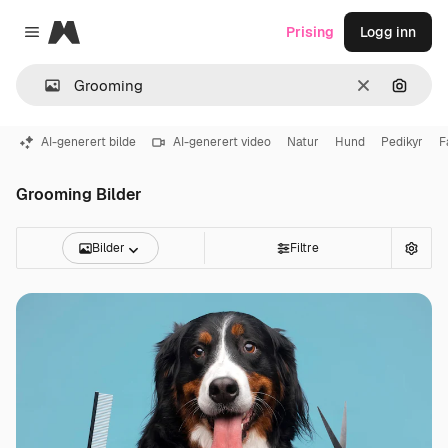
Magnific
Prising
Logg inn
Close menu
Slett
Søk ett
AI-generert bilde
AI-generert video
Natur
Hund
Pedikyr
F
Grooming Bilder
Bilder
Filtre