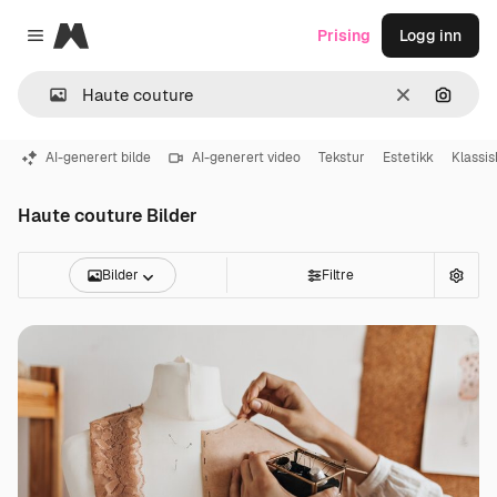
Magnific
Prising
Logg inn
Close menu
Slett
Søk ett
AI-generert bilde
AI-generert video
Tekstur
Estetikk
Klassi
Haute couture Bilder
Bilder
Filtre