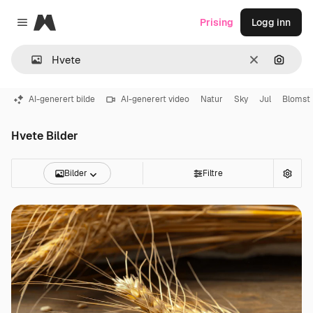
Magnific
Prising
Logg inn
Close menu
Slett
Søk ett
AI-generert bilde
AI-generert video
Natur
Sky
Jul
Blomst
Hvete Bilder
Bilder
Filtre