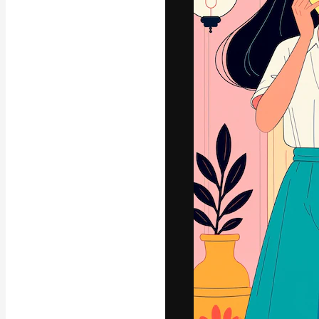
Den kreative pla
beste arbeid. M
blant kreative, 
Norsk bokm
Copyright © 2010