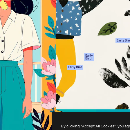
ttformen for å lede ditt
Spaces
Academy
er enn 1 million abonnenter
AI-assistent
Dokumentasjon
selskaper, byråer og studioer.
AI Image Generator
Support
ål
AI-videogenerator
Vilkår for bruk
AI-
Personvernerklæ
stemmegenerator
Originaler
Early Bir
Arkivinnhold
Retningslinjer for
MCP for
informasjonskaps
Early
Bird
Claude/ChatGPT
Tillitssenter
Agenter
Early Bird
Affiliates
API
For bedrifter
Mobilapp
Alle Magnific-
verktøy
-
2026
Freepik Company S.L.U.
Alle rettigheter forbeholdt
.
By clicking “Accept All Cookies”, you ag