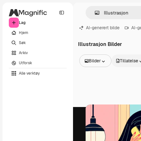
Lag
AI-generert bilde
AI-g
Hjem
Søk
Illustrasjon Bilder
Arkiv
Bilder
Tillatelse
Utforsk
Alle bilder
Alle verktøy
Vektorer
Illustrasjoner
Bilder
PSD
Maler
Mockups
Videoer
Opptak
Bevegelsesgrafikk
Videomaler
Ikoner
3D-modeller
Skrifter