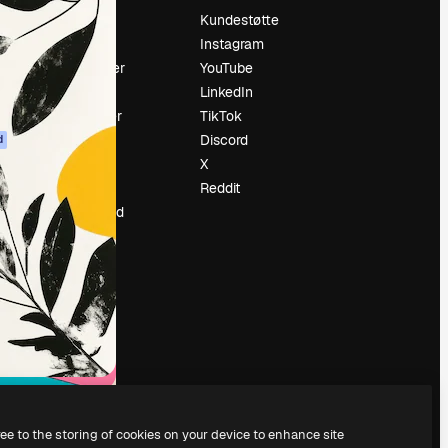
Prising
Kundestøtte
Om oss
Instagram
Anmeldelser
YouTube
Karrierer
LinkedIn
ring
Søketrender
TikTok
Blogg
Discord
d
Hendelser
X
ler
Slidesgo
Reddit
Selg innhold
Presserom
Leter etter
magnific.ai
ree to the storing of cookies on your device to enhance site