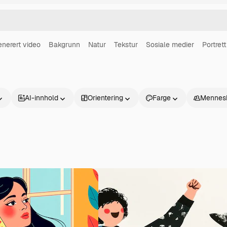
enerert video
Bakgrunn
Natur
Tekstur
Sosiale medier
Portrett
AI-innhold
Orientering
Farge
Mennes
Produkter
Kom i gang