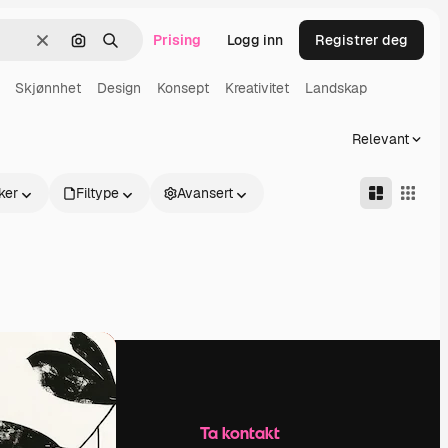
Prising
Logg inn
Registrer deg
Slett
Søk etter bilde
Søk
Skjønnhet
Design
Konsept
Kreativitet
Landskap
Relevant
ker
Filtype
Avansert
Selskap
Ta kontakt