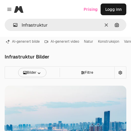
Magnific
Prising
Logg inn
Close menu
Slett
Søk ett
AI-generert bilde
AI-generert video
Natur
Konstruksjon
Van
Infrastruktur Bilder
Bilder
Filtre