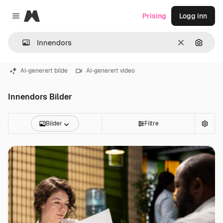
Magnific
Prising
Logg inn
Close menu
Slett
Søk ett
AI-generert bilde
AI-generert video
Innendors Bilder
Bilder
Filtre