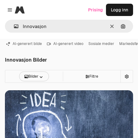
Magnific
Prising
Logg inn
Close menu
Slett
Søk ett
AI-generert bilde
AI-generert video
Sosiale medier
Markedsfø
Innovasjon Bilder
Bilder
Filtre