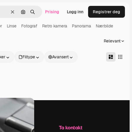
Prising
Logg inn
Registrer deg
Slett
Søk etter bilde
Søk
r
Linse
Fotograf
Retro kamera
Panorama
Nærbilde
Relevant
ker
Filtype
Avansert
Selskap
Ta kontakt