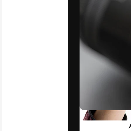
Den kreative pla
beste arbeid. M
blant kreative, 
Norsk bokm
Copyright © 2010