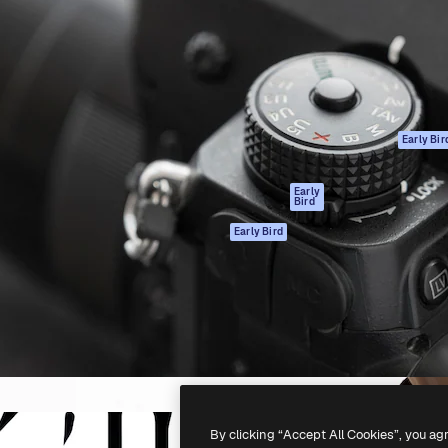
ttformen for å lede ditt
Spaces
Academy
er enn 1 million abonnenter
AI-assistent
Dokumentasjon
selskaper, byråer og studioer.
AI Image Generator
Support
ål
AI-videogenerator
Vilkår for bruk
AI-
Personvernerklæ
stemmegenerator
Originaler
Early Bir
Arkivinnhold
Retningslinjer for
MCP for
informasjonskaps
Early
Bird
Claude/ChatGPT
Tillitssenter
Agenter
Early Bird
Affiliates
API
For bedrifter
Mobilapp
Alle Magnific-
verktøy
-
2026
Freepik Company S.L.U.
Alle rettigheter forbeholdt
.
By clicking “Accept All Cookies”, you ag