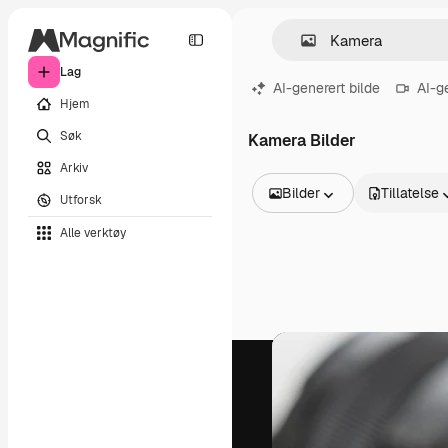
Lag
AI-generert bilde
AI-g
Hjem
Søk
Kamera Bilder
Arkiv
Bilder
Tillatelse
Utforsk
Alle bilder
Alle verktøy
Vektorer
Illustrasjoner
Bilder
PSD
Maler
Mockups
Videoer
Opptak
Bevegelsesgrafikk
Videomaler
Ikoner
3D-modeller
Skrifter