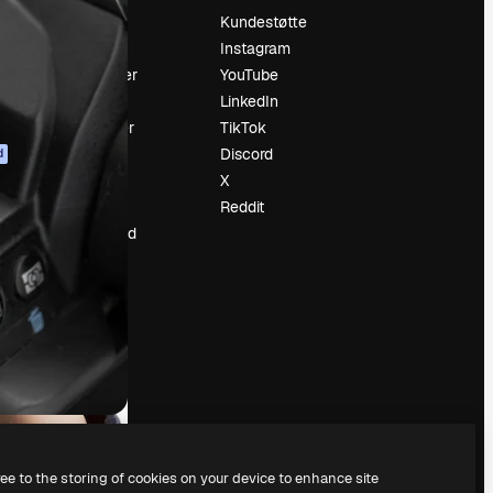
Prising
Kundestøtte
Om oss
Instagram
Anmeldelser
YouTube
Karrierer
LinkedIn
ring
Søketrender
TikTok
Blogg
Discord
d
Hendelser
X
ler
Slidesgo
Reddit
Selg innhold
Presserom
Leter etter
magnific.ai
ree to the storing of cookies on your device to enhance site