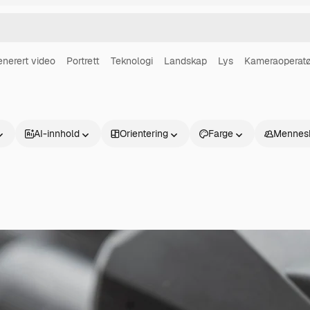
enerert video
Portrett
Teknologi
Landskap
Lys
Kameraoperatø
AI-innhold
Orientering
Farge
Mennes
Produkter
Kom i gang