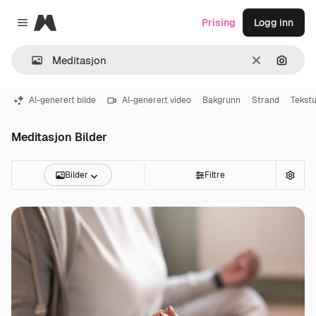
Magnific
Prising
Logg inn
Close menu
Slett
Søk ett
AI-generert bilde
AI-generert video
Bakgrunn
Strand
Tekstu
Meditasjon Bilder
Bilder
Filtre