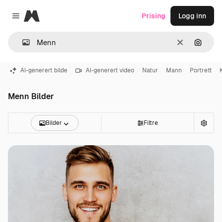
Magnific
Prising
Logg inn
Close menu
Slett
Søk ett
AI-generert bilde
AI-generert video
Natur
Mann
Portrett
Menn Bilder
Bilder
Filtre