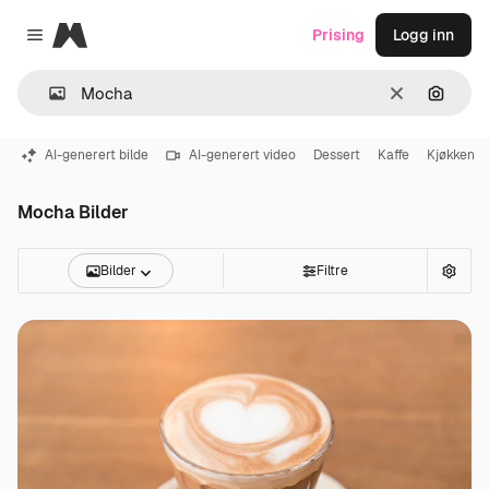
Magnific
Prising
Logg inn
Close menu
Slett
Søk ett
AI-generert bilde
AI-generert video
Dessert
Kaffe
Kjøkken
Mocha Bilder
Bilder
Filtre