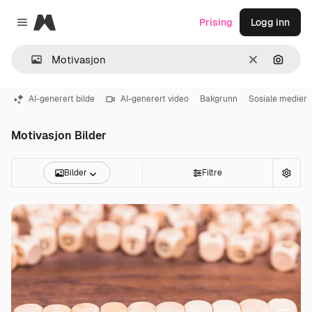
Magnific
Prising
Logg inn
Close menu
Slett
Søk ett
AI-generert bilde
AI-generert video
Bakgrunn
Sosiale medier
Motivasjon Bilder
Bilder
Filtre