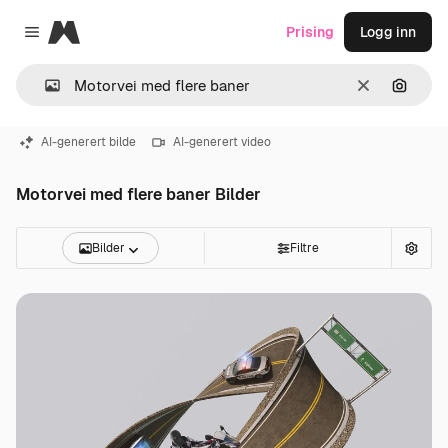
Magnific
Prising
Logg inn
Close menu
Slett
Søk ett
AI-generert bilde
AI-generert video
Motorvei med flere baner Bilder
Bilder
Filtre