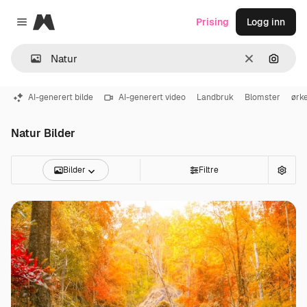
Magnific
Prising
Logg inn
Close menu
Slett
Søk ett
AI-generert bilde
AI-generert video
Landbruk
Blomster
ørk
Natur Bilder
Bilder
Filtre