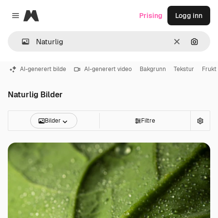
Magnific
Prising
Logg inn
Close menu
Slett
Søk ett
AI-generert bilde
AI-generert video
Bakgrunn
Tekstur
Frukt
Naturlig Bilder
Bilder
Filtre