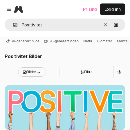
Magnific
Prising
Logg inn
Close menu
Slett
Søk ett
AI-generert bilde
AI-generert video
Natur
Blomster
Mental 
Positivitet Bilder
Bilder
Filtre