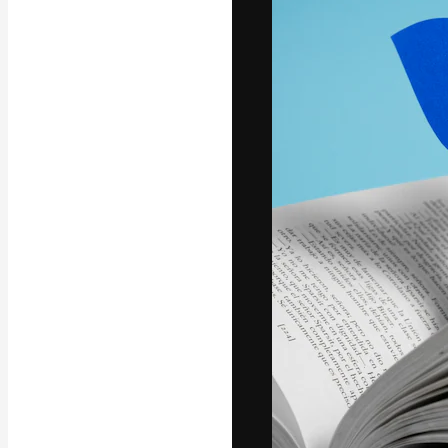
Den kreative pla
beste arbeid. M
blant kreative, 
Norsk bokm
Copyright © 2010