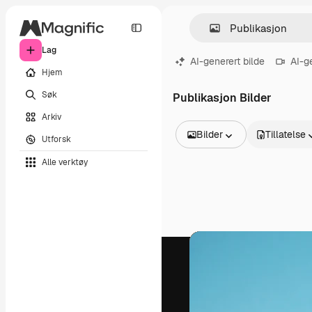
Lag
AI-generert bilde
AI-g
Hjem
Søk
Publikasjon Bilder
Arkiv
Bilder
Tillatelse
Utforsk
Alle bilder
Alle verktøy
Vektorer
Illustrasjoner
Bilder
PSD
Maler
Mockups
Videoer
Opptak
Bevegelsesgrafikk
Videomaler
Ikoner
3D-modeller
Skrifter