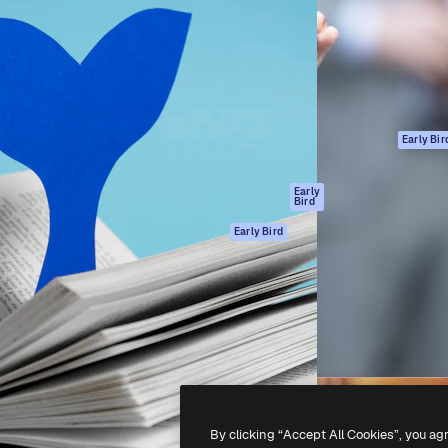
ttformen for å lede ditt
Spaces
Academy
er enn 1 million abonnenter
AI-assistent
Dokumentasjon
selskaper, byråer og studioer.
AI Image Generator
Support
ål
AI-videogenerator
Vilkår for bruk
AI-
Personvernerklæ
stemmegenerator
Originaler
Early Bir
Arkivinnhold
Retningslinjer for
MCP for
informasjonskaps
Early
Bird
Claude/ChatGPT
Tillitssenter
Agenter
Early Bird
Affiliates
API
For bedrifter
Mobilapp
Alle Magnific-
verktøy
-
2026
Freepik Company S.L.U.
Alle rettigheter forbeholdt
.
By clicking “Accept All Cookies”, you ag