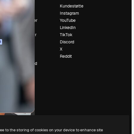
Prising
Kundestøtte
Om oss
Instagram
Anmeldelser
YouTube
Karrierer
LinkedIn
ring
Søketrender
TikTok
Blogg
Discord
d
Hendelser
X
ler
Slidesgo
Reddit
Selg innhold
Presserom
Leter etter
magnific.ai
ree to the storing of cookies on your device to enhance site