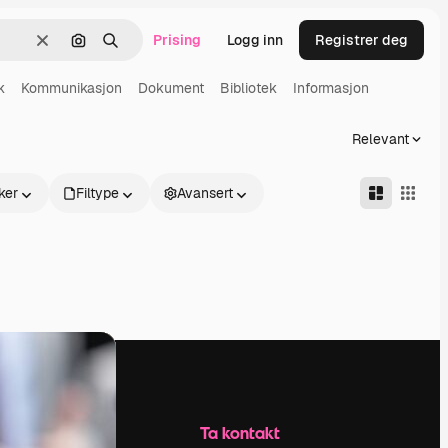
Prising
Logg inn
Registrer deg
Slett
Søk etter bilde
Søk
k
Kommunikasjon
Dokument
Bibliotek
Informasjon
Relevant
ker
Filtype
Avansert
Selskap
Ta kontakt