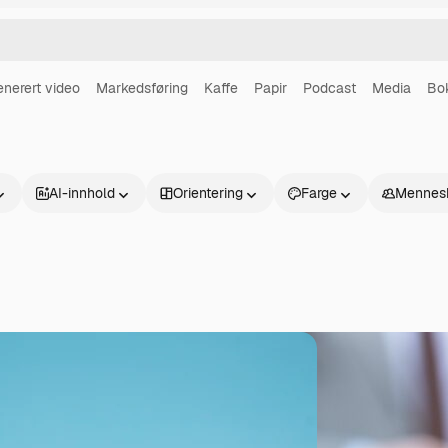
enerert video
Markedsføring
Kaffe
Papir
Podcast
Media
Bo
AI-innhold
Orientering
Farge
Mennes
Produkter
Kom i gang