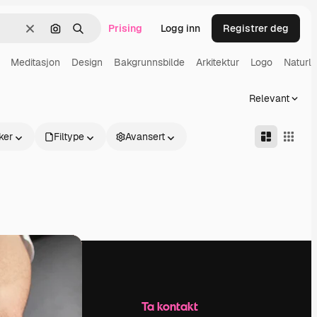
Prising
Logg inn
Registrer deg
Slett
Søk etter bilde
Søk
Meditasjon
Design
Bakgrunnsbilde
Arkitektur
Logo
Naturl
Relevant
ker
Filtype
Avansert
Selskap
Ta kontakt