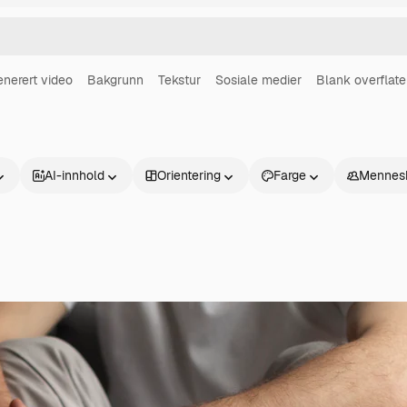
enerert video
Bakgrunn
Tekstur
Sosiale medier
Blank overflate
AI-innhold
Orientering
Farge
Mennes
Produkter
Kom i gang