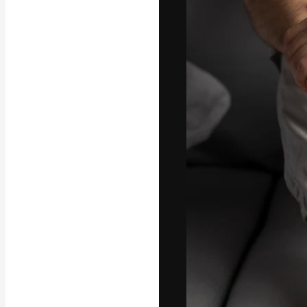
Den kreative pla
beste arbeid. M
blant kreative, 
Norsk bokm
Copyright © 2010