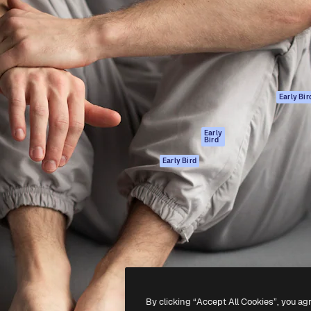
ttformen for å lede ditt
Spaces
Academy
er enn 1 million abonnenter
AI-assistent
Dokumentasjon
selskaper, byråer og studioer.
AI Image Generator
Support
ål
AI-videogenerator
Vilkår for bruk
AI-
Personvernerklæ
stemmegenerator
Originaler
Early Bir
Arkivinnhold
Retningslinjer for
MCP for
informasjonskaps
Early
Bird
Claude/ChatGPT
Tillitssenter
Agenter
Early Bird
Affiliates
API
For bedrifter
Mobilapp
Alle Magnific-
verktøy
-
2026
Freepik Company S.L.U.
Alle rettigheter forbeholdt
.
By clicking “Accept All Cookies”, you ag