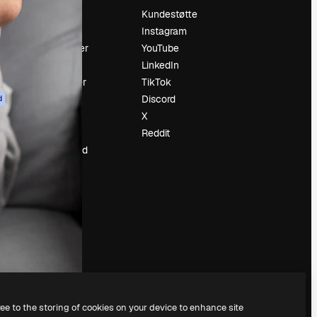
Prising
Kundestøtte
Om oss
Instagram
Anmeldelser
YouTube
Karrierer
LinkedIn
ring
Søketrender
TikTok
Blogg
Discord
d
Hendelser
X
ler
Slidesgo
Reddit
Selg innhold
Presserom
Leter etter
magnific.ai
ree to the storing of cookies on your device to enhance site