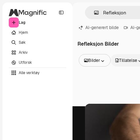
Lag
AI-generert bilde
AI-g
Hjem
Søk
Refleksjon Bilder
Arkiv
Bilder
Tillatelse
Utforsk
Alle bilder
Alle verktøy
Vektorer
Illustrasjoner
Bilder
PSD
Maler
Mockups
Videoer
Opptak
Bevegelsesgrafikk
Videomaler
Ikoner
3D-modeller
Skrifter