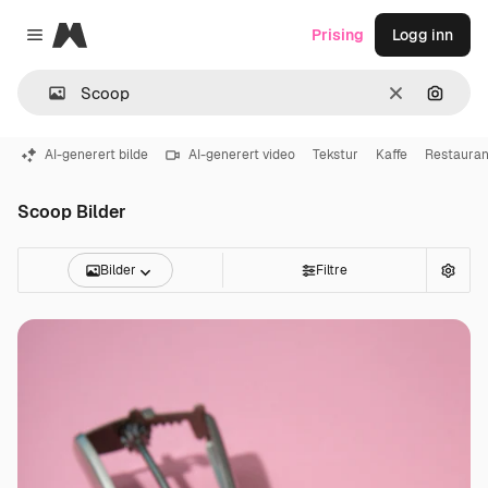
Magnific
Prising
Logg inn
Close menu
Slett
Søk ett
AI-generert bilde
AI-generert video
Tekstur
Kaffe
Restauran
Scoop Bilder
Bilder
Filtre