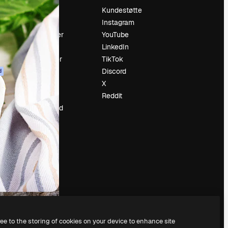
Prising
Kundestøtte
Om oss
Instagram
Anmeldelser
YouTube
Karrierer
LinkedIn
ring
Søketrender
TikTok
Blogg
Discord
d
Hendelser
X
ler
Slidesgo
Reddit
Selg innhold
Presserom
Leter etter
magnific.ai
ree to the storing of cookies on your device to enhance site