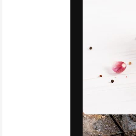
Den kreative pla
beste arbeid. M
blant kreative, 
Norsk bokm
Copyright © 2010