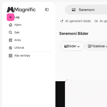
Lag
AI-generert bilde
AI-g
Hjem
Søk
Seremoni Bilder
Arkiv
Bilder
Tillatelse
Utforsk
Alle bilder
Alle verktøy
Vektorer
Illustrasjoner
Bilder
PSD
Maler
Mockups
Videoer
Opptak
Bevegelsesgrafikk
Videomaler
Ikoner
3D-modeller
Skrifter