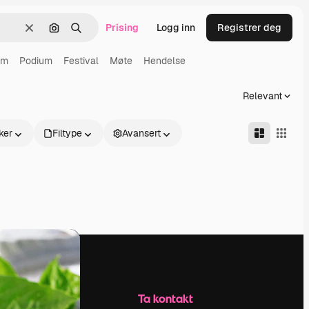
Prising
Logg inn
Registrer deg
Slett
Søk etter bilde
Søk
um
Podium
Festival
Møte
Hendelse
Relevant
ker
Filtype
Avansert
Selskap
Ta kontakt