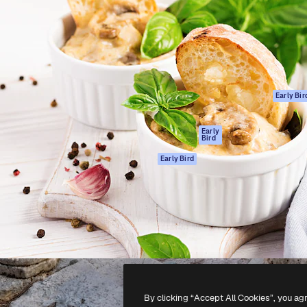
ttformen for å lede ditt
Spaces
Academy
er enn 1 million abonnenter
AI-assistent
Dokumentasjon
selskaper, byråer og studioer.
AI Image Generator
Support
ål
AI-videogenerator
Vilkår for bruk
AI-
Personvernerklæ
stemmegenerator
Originaler
Early Bir
Arkivinnhold
Retningslinjer for
MCP for
informasjonskaps
Early
Bird
Claude/ChatGPT
Tillitssenter
Agenter
Early Bird
Affiliates
API
For bedrifter
Mobilapp
Alle Magnific-
verktøy
-
2026
Freepik Company S.L.U.
Alle rettigheter forbeholdt
.
By clicking “Accept All Cookies”, you ag