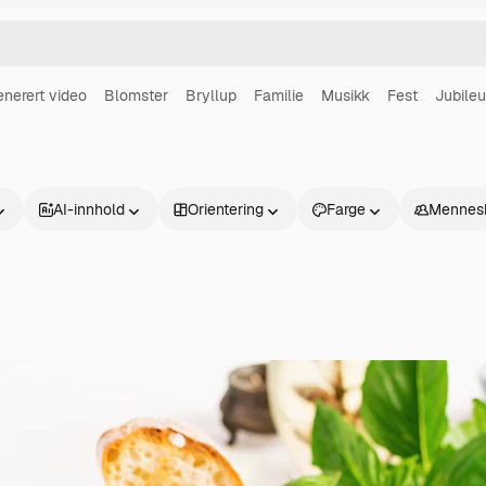
enerert video
Blomster
Bryllup
Familie
Musikk
Fest
Jubile
AI-innhold
Orientering
Farge
Mennes
Produkter
Kom i gang