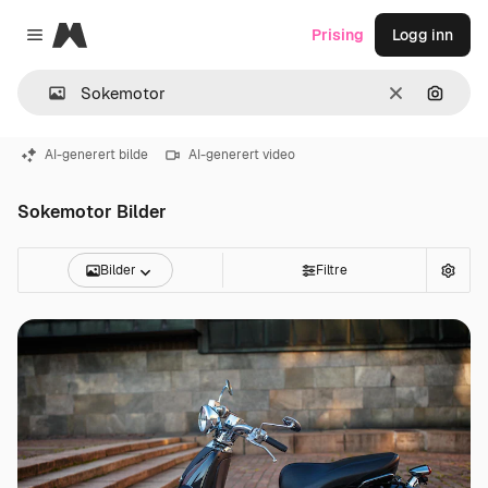
Magnific
Prising
Logg inn
Close menu
Slett
Søk ett
AI-generert bilde
AI-generert video
Sokemotor Bilder
Bilder
Filtre