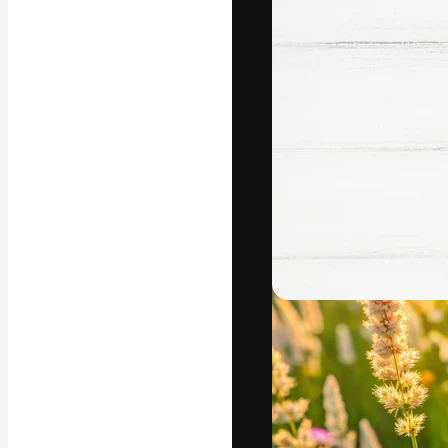
Den kreative pla
beste arbeid. M
blant kreative, 
Norsk bokm
Copyright © 2010