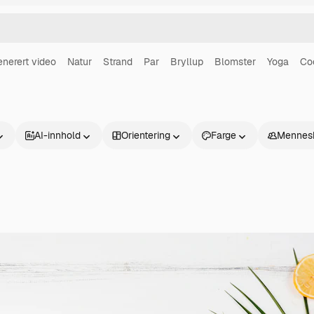
enerert video
Natur
Strand
Par
Bryllup
Blomster
Yoga
Coc
AI-innhold
Orientering
Farge
Mennes
Produkter
Kom i gang