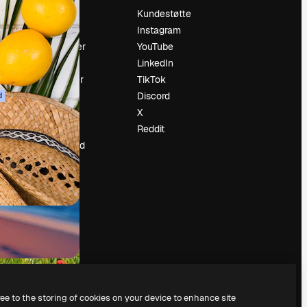
Prising
Kundestøtte
Om oss
Instagram
Anmeldelser
YouTube
Karrierer
LinkedIn
ring
Søketrender
TikTok
Blogg
Discord
d
Hendelser
X
ler
Slidesgo
Reddit
Selg innhold
Presserom
Leter etter
magnific.ai
ree to the storing of cookies on your device to enhance site