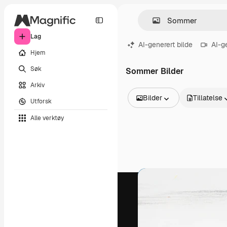
Lag
AI-generert bilde
AI-g
Hjem
Søk
Sommer Bilder
Arkiv
Bilder
Tillatelse
Utforsk
Alle bilder
Alle verktøy
Vektorer
Illustrasjoner
Bilder
PSD
Maler
Mockups
Videoer
Opptak
Bevegelsesgrafikk
Videomaler
Ikoner
3D-modeller
Skrifter