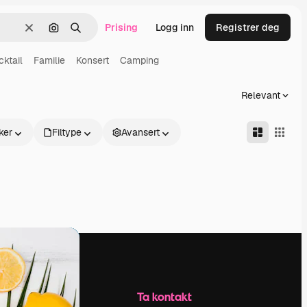
Prising
Logg inn
Registrer deg
Slett
Søk etter bilde
Søk
ktail
Familie
Konsert
Camping
Relevant
ker
Filtype
Avansert
Selskap
Ta kontakt