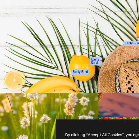
ttformen for å lede ditt
Spaces
Academy
er enn 1 million abonnenter
AI-assistent
Dokumentasjon
selskaper, byråer og studioer.
AI Image Generator
Support
ål
AI-videogenerator
Vilkår for bruk
AI-
Personvernerklæ
stemmegenerator
Originaler
Early Bir
Arkivinnhold
Retningslinjer for
MCP for
informasjonskaps
Early
Bird
Claude/ChatGPT
Tillitssenter
Agenter
Early Bird
Affiliates
API
For bedrifter
Mobilapp
Alle Magnific-
verktøy
-
2026
Freepik Company S.L.U.
Alle rettigheter forbeholdt
.
By clicking “Accept All Cookies”, you ag