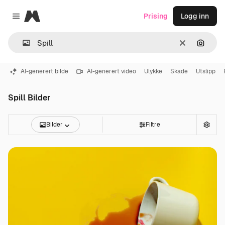
Magnific
Prising
Logg inn
Close menu
Slett
Søk ett
AI-generert bilde
AI-generert video
Ulykke
Skade
Utslipp
Spill Bilder
Bilder
Filtre