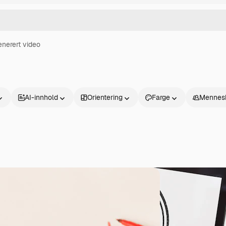
enerert video
AI-innhold
Orientering
Farge
Mennes
Produkter
Kom i gang