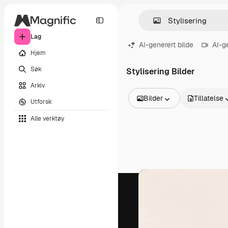
Lag
AI-generert bilde
AI-g
Hjem
Søk
Stylisering Bilder
Arkiv
Bilder
Tillatelse
Utforsk
Alle bilder
Alle verktøy
Vektorer
Illustrasjoner
Bilder
PSD
Maler
Mockups
Videoer
Opptak
Bevegelsesgrafikk
Videomaler
Ikoner
3D-modeller
Skrifter