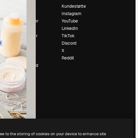
Prising
Kundestøtte
Om oss
Instagram
Anmeldelser
YouTube
Karrierer
LinkedIn
ring
Søketrender
TikTok
Blogg
Discord
d
Hendelser
X
ler
Slidesgo
Reddit
Selg innhold
Presserom
Leter etter
magnific.ai
ree to the storing of cookies on your device to enhance site