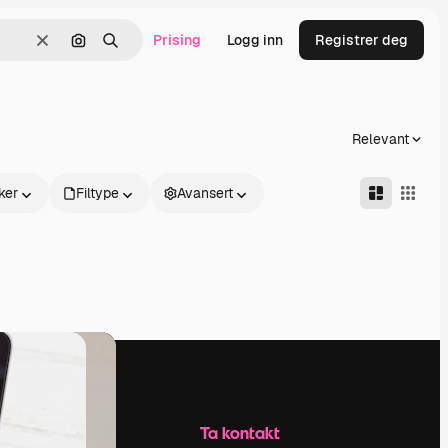
Prising
Logg inn
Registrer deg
Slett
Søk etter bilde
Søk
Relevant
ker
Filtype
Avansert
Selskap
Ta kontakt