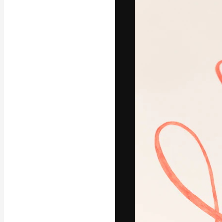
Den kreative pla
beste arbeid. M
blant kreative, 
Norsk bokm
Copyright © 2010