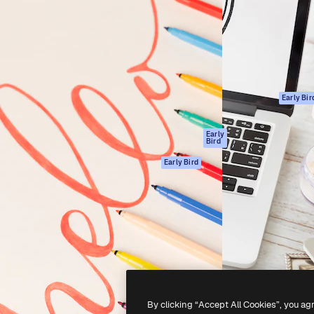
ttformen for å lede ditt
Spaces
Academy
er enn 1 million abonnenter
AI-assistent
Dokumentasjon
selskaper, byråer og studioer.
AI Image Generator
Support
ål
AI-videogenerator
Vilkår for bruk
AI-
Personvernerklæ
stemmegenerator
Originaler
Early Bir
Arkivinnhold
Retningslinjer for
MCP for
informasjonskaps
Early
Bird
Claude/ChatGPT
Tillitssenter
Agenter
Early Bird
Affiliates
API
For bedrifter
Mobilapp
Alle Magnific-
verktøy
-
2026
Freepik Company S.L.U.
Alle rettigheter forbeholdt
.
By clicking “Accept All Cookies”, you ag