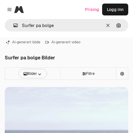
Magnific
Prising
Logg inn
Close menu
Slett
Søk ett
AI-generert bilde
AI-generert video
Surfer pa bolge Bilder
Bilder
Filtre