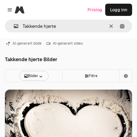
Magnific
Prising
Logg inn
Close menu
Slett
Søk ett
AI-generert bilde
AI-generert video
Takkende hjerte Bilder
Bilder
Filtre