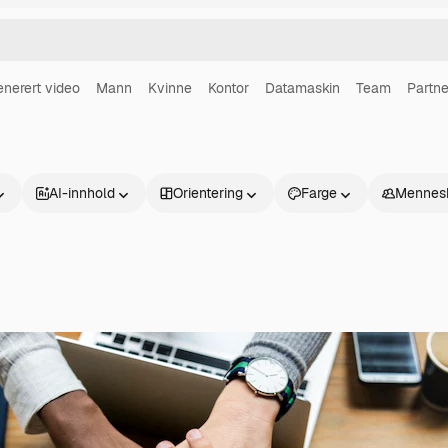
enerert video
Mann
Kvinne
Kontor
Datamaskin
Team
Partn
AI-innhold
Orientering
Farge
Mennes
Produkter
Kom i gang