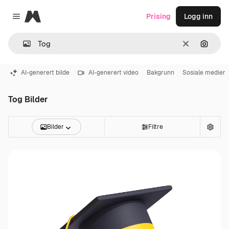
Magnific
Prising
Logg inn
Close menu
Slett
Søk ett
AI-generert bilde
AI-generert video
Bakgrunn
Sosiale medier
Tog Bilder
Bilder
Filtre