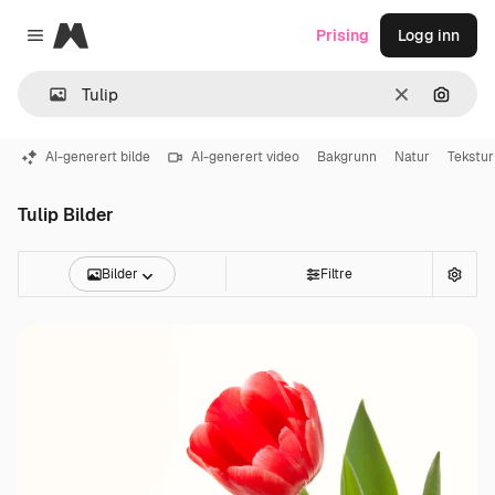
Magnific
Prising
Logg inn
Close menu
Slett
Søk ett
AI-generert bilde
AI-generert video
Bakgrunn
Natur
Tekstur
Tulip Bilder
Bilder
Filtre