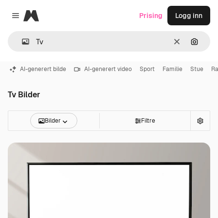
Magnific
Prising
Logg inn
Close menu
Slett
Søk ett
AI-generert bilde
AI-generert video
Sport
Familie
Stue
R
Tv Bilder
Bilder
Filtre