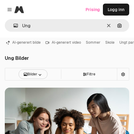
Magnific
Prising
Logg inn
Close menu
Slett
Søk ett
AI-generert bilde
AI-generert video
Sommer
Skole
Ungt par
Ung Bilder
Bilder
Filtre