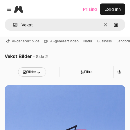
Magnific
Prising
Logg inn
Close menu
Slett
Søk ett
AI-generert bilde
AI-generert video
Natur
Business
Landbr
Vekst Bilder
- Side 2
Bilder
Filtre