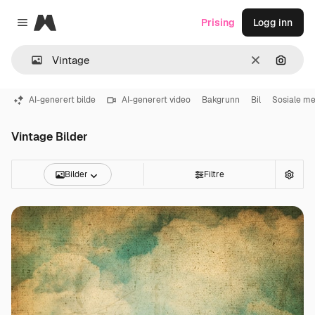
Magnific
Prising
Logg inn
Close menu
Slett
Søk ett
AI-generert bilde
AI-generert video
Bakgrunn
Bil
Sosiale me
Vintage Bilder
Bilder
Filtre