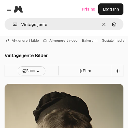
Magnific
Prising
Logg inn
Close menu
Slett
Søk ett
AI-generert bilde
AI-generert video
Bakgrunn
Sosiale medier
Vintage jente Bilder
Bilder
Filtre