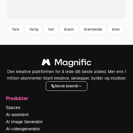
fare
farlig
hot
brann
brennende
brev
t
Den kreative plattformen for å lede ditt beste arbeid. Mer enn 1
million abonnenter blant kreative, selskaper, byråer og studioer.
Norsk bokmål
Produkter
Spaces
AI-assistent
AI Image Generator
AI-videogenerator