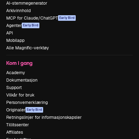
AI-stemmegenerator
Arkivinnhold
MCP for Claude/ChatGPT
Early Bird
Agenter
Early Bird
API
Mobilapp
Alle Magnific-verktøy
Kom i gang
Academy
Dokumentasjon
Support
Vilkår for bruk
Personvernerklæring
Originaler
Early Bird
Retningslinjer for informasjonskapsler
Tillitssenter
Affiliates