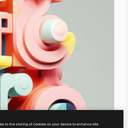
ree to the storing of cookies on your device to enhance site
ruke vår
AI Image Generator.