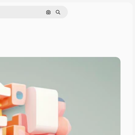
Søk etter bilde
Søk